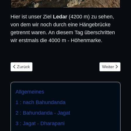
Hier ist unser Ziel
Ledar
(4200 m) zu sehen,
von dem wir noch durch eine Hängebrücke
getrennt waren. An diesem Tag überschritten
wir erstmals die 4000 m - Höhenmarke.
Vorheriger Beitrag: Nepal Tag 7
Nächster Beitra
Zurück
Weiter
Allgemeines
1 : nach Bahundanda
2 : Bahundanda - Jagat
3 : Jagat - Dharapani