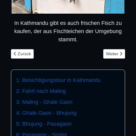
In Kathmandu gibt es auch frischen Fisch zu
kaufen, der aus Fischteichen der Umgebung
stammt.
Vorheriger Beitrag: Tag 9: Fahrt von Pokhara nach Bandipur (9
Nächster Beitr
Zurück
Weiter
1: Besichtigungstour in Kathmandu
2: Fahrt nach Maling
3: Maling - Ghale Gaon
4: Ghale Gaon - Bhujung
5: Bhujung - Pasagaon
6: Pasagaon - Sindgi